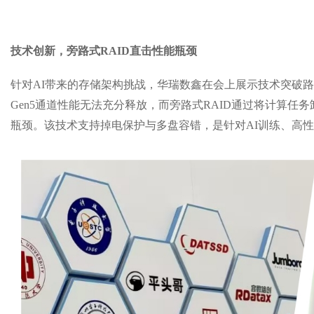
技术创新，
旁
路式
RAI
D直击性能瓶颈
针对
AI
带
来的
存储架构挑战，华瑞数鑫在会上展示技术突破路
Gen5
通道性能无法充分释放，而旁路式
RAID
通
过将计算任务
瓶
颈。该技术支持掉电保护与多盘容错，
是针对
AI
训练、高性