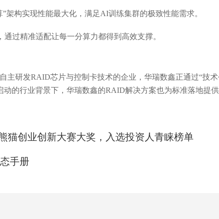
算
”
架构实现性能最大化，满足
AI
训练集群的极致性能需求。
，通过精准适配让每一分算力都得到高效支撑。
自主研发
RAID
芯片与控制卡技术的企业，
华瑞数鑫
正通过
“
技术
启动的行业背景下，华瑞数鑫的
RAID
解决方案也
为标准落地提供
25金熊猫创业创新大赛大奖，入选投资人青睐榜单
生态手册