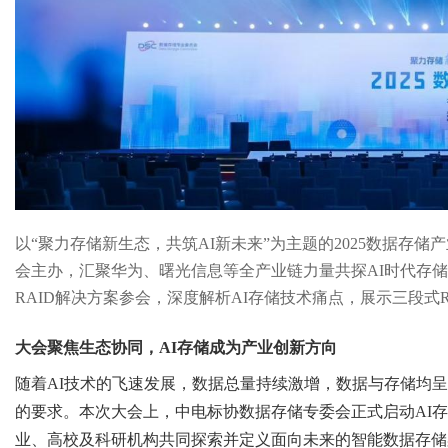
以
“
聚力存储新生态，共筑
AI
新未来
”
为主题的
2025
数据存储产
会主办，汇聚华为、曙光信息等全产业链力量共探
AI
时代存储
RAID
解决方案
参会，深度解析
AI
存储技术痛点，展示三段式
大会聚焦生态协同，
AI
存储
成为
产业
创新方向
随着
AI
技术的飞速发展，数据总量持续激增，数据与存储均呈
的要求。本次大会上，中电标协数据存储专委会正式启动
AI
存
业、高校及科研机构
共同探索并定义面向未来的智能数据存储