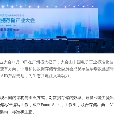
业大会
11
月
19
日
在广州盛大召开，大会由中国电子工业标准化技
变革方向。
中电标协数据存储专业委员会
成员单位
华瑞数鑫携针
RAID
产品规划，为生态共建注入
新
动力。
现不同的结构与组织方式，对数据存储的效率、速度和能力提出
储标准编写工作，成立
Future St
orage
工作组，联合
存储厂商、AI
架构、标准和生态
。