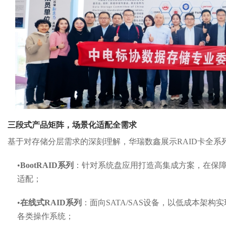
三段式产品矩阵，场景化适配全需求
基于对存储分层需求的深刻理解，华瑞数鑫展示
RAID
卡全系
•
B
oot
RAID
系列
：
针对系统盘应用打造高集成方案，在保
适配；
•
在线式
RAID
系列
：
面向
SATA/SAS
设备，以低成本架构实
各类操作系统；