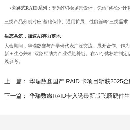
•
旁路式
RAID
系列
：
专为
NVMe
场景设计，凭借
“
路径外计
三类产品分别对应
‘
基础保障、通用扩展、性能巅峰
’
三类需求
生态共筑，加速
AI
存力落地
大会期间，华
瑞数鑫与
产学研
代表广泛交流，展开合作。
作为
新
+
生态兼容
”
双路径助力产业强链补链。在
AI
存储标准制定
践参考
。
上一篇：
华瑞数鑫国产 RAID 卡项目斩获20
下一篇：
华瑞数鑫RAID卡入选最新版飞腾硬件