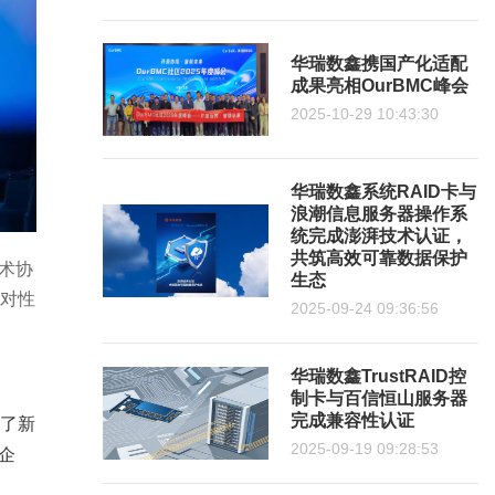
华瑞数鑫携国产化适配
成果亮相OurBMC峰会
2025-10-29 10:43:30
华瑞数鑫系统RAID卡与
浪潮信息服务器操作系
统完成澎湃技术认证，
共筑高效可靠数据保护
术协
生态
对性
2025-09-24 09:36:56
华瑞数鑫TrustRAID控
制卡与百信恒山服务器
完成兼容性认证
了新
2025-09-19 09:28:53
企