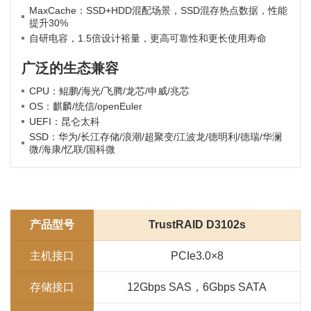
MaxCache：SSD+HDD混配场景，SSD混存热点数据，性能
提升30%
自研电容，1.5倍设计裕量，更高可靠性和更长使用寿命
广泛的生态兼容
CPU：鲲鹏/海光/飞腾/龙芯/申威/兆芯
OS：麒麟/统信/openEuler
UEFI：昆仑太科
SSD：华为/长江存储/浪潮/超聚变/江波龙/德明利/德瑞/华澜
微/海康/忆联/国科微
产品型号
TrustRAID D3102s
主机接口
PCIe3.0×8
存储接口
12Gbps SAS，6Gbps SATA