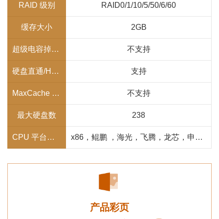
RAID 级别
RAID0/1/10/5/50/6/60
缓存大小
2GB
超级电容掉电保护
不支持
硬盘直通/HBA 模式
支持
MaxCache 4.0
不支持
最大硬盘数
238
CPU 平台兼容性
x86，鲲鹏 ，海光，飞腾，龙芯，申威， 兆芯
产品彩页