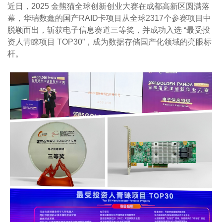
近日，
2025
金熊猫全球创新创业大赛在成都高新区圆满落
幕，华瑞数鑫的国
产
RAID
卡项目从全球
2317
个参赛项目中
脱颖而出，斩获电子信息赛道三等奖，并成功入选
“
最受投
资人青睐项目
TOP30”
，成为数据存储国产化领域的亮眼标
杆。