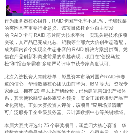
作为服务器核心组件，
RAI
D
卡国产化率不足1%，华瑞数鑫
的突围具有重要行业意义。该项目依托企业自主研发
的
RAID
卡与
RAID
芯片两大技术平台，实现关键技术多项
突破，其产品已完成兆芯、鲲鹏等全部六大信创生态适配，
成为国内首个实现全生态兼容的
RAID
解决方案提供商。凭
借在
产品创新和商业前景
的卓越表现，项目在
“
创投马拉
松
”
和
“
擂台争霸赛
”
多
轮严苛评审中获专家高度认可。
此次入选投资人青睐榜单，彰显资本市场对国产
RAID
卡赛
道的信心。华瑞数鑫核心团队由
前
华为、
IBM
等大厂资深专
家组成，拥有
20
年以上产研经验，已构建完善知识产权体
系，其天使轮融资由磐霖资本领投，资金正加速推动产品产
业化落地。正如大赛投资人评价，该项目
“
应用场景清晰
”
，
可广泛服务于企业级服务器、云计算
数据中心
等关键领域。
本届大赛共评选出
75
个获奖项目，涵盖四大核心赛道，华
瑞数鑫的荣誉是对企业创新能力的肯定。公司表示，将以此